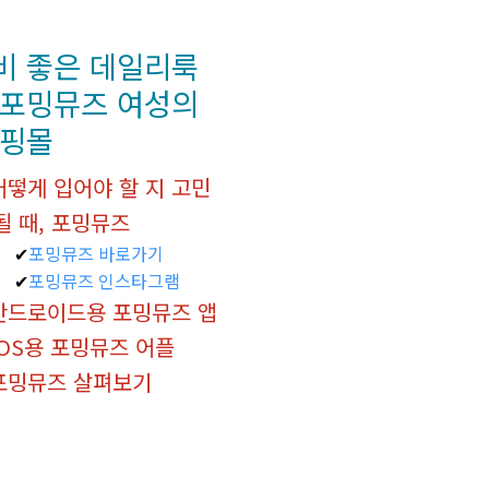
비 좋은 데일리룩
 포밍뮤즈 여성의
쇼핑몰
어떻게 입어야 할 지 고민
될 때, 포밍뮤즈
포밍뮤즈 바로가기
포밍뮤즈 인스타그램
안드로이드용 포밍뮤즈 앱
IOS용 포밍뮤즈 어플
포밍뮤즈 살펴보기