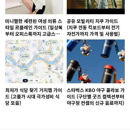
미니멀한 세련된 여성 의류 스
공유 모빌리티 지쿠 가이드
타일 르플레인 가이드 (일상복
(지쿠 전동 킥보드부터 전기
부터 오피스룩까지 고급스러
자전가까지 가격 및 사용법)
운 데일리웨어)
최저가 식당 찾기 거지맵 가이
스타벅스 KBO 야구 콜라보 가
드 (고물가 시대 극가성비 식
이드 (구단별 굿즈 컬렉션부터
당 모음)
야구장 컨셉의 신규 음료까지)