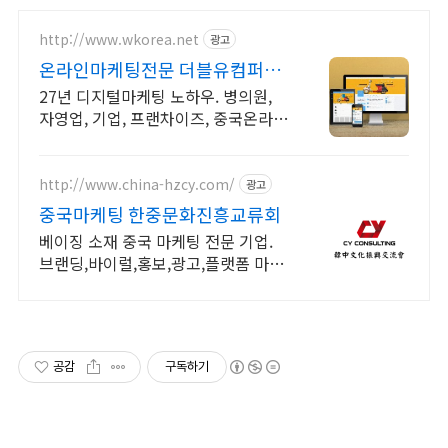
http://www.wkorea.net
광고
온라인마케팅전문 더블유컴퍼니
27년 노하우
27년 디지털마케팅 노하우. 병의원,
자영업, 기업, 프랜차이즈, 중국온라인
전문
http://www.china-hzcy.com/
광고
중국마케팅 한중문화진흥교류회
베이징 소재 중국 마케팅 전문 기업.
브랜딩,바이럴,홍보,광고,플랫폼 마케
팅- 바이두/샤오홍슈/따종디엔핑/도
우인/웨이보/위챗/타오바오/티몰
공감
구독하기