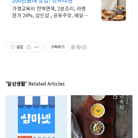
200만원대 창업! 갓뜨라멘
가맹교육비 전액면제, 2분조리, 라멘
원가 24%, 샵인샵 , 공유주방, 배달전
문 400개 이상의 매장을 성공시킨 12
년차 본사가 만든 핵심 브랜드
공감
구독하기
'일상생활'
Related Articles