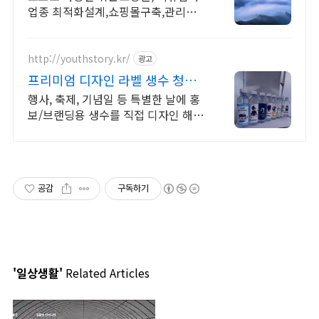
업종 최적화설계,쇼핑몰구축,관리자
체험후신청가능
http://youthstory.kr/
광고
프리미엄 디자인 라벨 생수 청춘
스토리
행사, 축제, 기념일 등 특별한 날에 홍
보/브랜딩용 생수를 직접 디자인 해보
세요. 소량제작 및 대량주문, 정기배
송, 맞춤스케쥴 배송, 공장직영 맞춤생
수 제작
공감
구독하기
'일상생활'
Related Articles