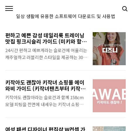
본문 바로가기
일상 생활에 유용한 소프트웨어 다운로드 및 사용법
편하고 예쁜 감성 데일리룩 트레이닝
맛집 핑크시슬리 가이드 (미키와 함께
하는 디즈니 정품 pinksisly)
24시간 편하고 예쁘게라는 슬로건에 어울리는
캐주얼하고 러블리한 스타일을 제공하는 30대
여성의류쇼핑몰로 알려진 핑크시슬리를 살펴
본다. 핑크시슬리는 편하고 예쁜 데일리룩과
트레이닝을 중심으로 착용감과 감성을 동시에
키작아도 괜찮아 키작녀 쇼핑몰 에이
만족시키는 실용적인 패션 의류를 지원하고 있
와비 가이드 (키작녀팬츠부터 키작녀
다.핑크시슬리는 화려한 드레스업보다는 하루
하객룩까지 핏이 예쁜 자체제작
키작아도 괜찮아라는 슬로건과 함꼐 158cm
종일 편하게 입으면서도 예쁜 룩을 원하는 여
AWAB)
모델 피팅을 전면에 내세우는 키작녀 쇼핑몰인
성들에게 최적화되어 있는데, 여기에 미키마
에이와비를 살펴본다. 에이와비는 키가
우스, 도널드덕 등 디즈니 캐릭터 컬래버레이
140cm에서 160cm까지 키작은 여성을 주요
션 상품도 제공하고 있다. 다음에서 트레이닝
고객층으로 하므로 표준 모델보다 작은 신장의
복에 감성적인 캐릭터를 추가하며 운동복이 아
여성 패션 디자이너 편집샵 W컨셉 가