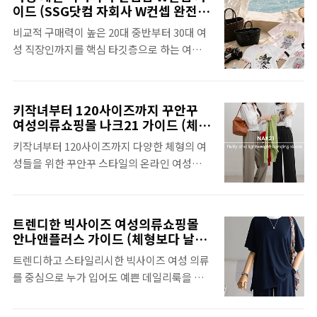
모델이 직접 옷을 착용해서 보여주면서 입었을
닌 일상에서 편하게 입을 수 있는 일상복으로
이드 (SSG닷컴 자회사 W컨셉 완전
때 실제로 어떤 핏이 나올 지를 가늠할 수 있도
정복)
구현한 트레이닝복 세트라는 차별화된 의류 상
비교적 구매력이 높은 20대 중반부터 30대 여
록 지원하고 있다.에이와비는 니트, 맨투맨, 후
품을 보유한 핑크시슬리 특징과 함께 PC 및 모
성 직장인까지를 핵심 타깃층으로 하는 여성
드티, 일자바지, 슬랙스 등 페미닌한 데일리룩
바일에서 사용하는 방법을 자세히 확인할 수
패션 디자이너 편집샵인 W컨셉을 살펴본다.
위주의 상품을 중심으로 제공하면서 화려한 트
있다.편하고 예쁜 감성..
W컨셉은 디자이너 브랜드 제품을 주로 제공하
렌드보다는 매일 입기 좋고 부담 없는 캐주얼,
는 고감도 디자이너 편집샵으로 유행을 그대로
오피스룩 스타일을 지향하고 있다. 다음에서
키작녀부터 120사이즈까지 꾸안꾸
따르기보다는 자신만의 스타일을 완성할 수 있
비교적 가성비가 좋으면서 따로 수선을 맡길
여성의류쇼핑몰 나크21 가이드 (체형
도록 지원하고 있다.SSG닷컴의 자회사인 W
별 맞춤형 꾸안꾸룩부터 데일리룩까
필요 없이 기장 선택이 가능한 키가 작은 여성
키작녀부터 120사이즈까지 다양한 체형의 여
컨셉은 2030 여성 고객이 자신만의 스타일을
지)
고객들에게 최적화된 쇼핑몰인 에이와비 특징
성들을 위한 꾸안꾸 스타일의 온라인 여성의류
찾을 때 매우 유용한 K-디자이너 브랜드의 성
과 함께 PC 및 모바일에서 사용하는 방법을 ..
쇼핑몰인 나크21을 살펴본다. 나크21은 꾸안
지로 자리하고 있듯이 가격대는 다소 높은 편
꾸 스타일을 지향하면서 데일리로 편안하게 입
이다. 다음에서 저렴하고 빠른 패션 소비보다
으면서도 트렌디하고 세련된 느낌을 연출할 수
는 옷장에 오래 남을 고급스럽고 희소성을 지
트렌디한 빅사이즈 여성의류쇼핑몰
있는 의류 및 패션 아이템을 제공하고 있다.나
닌 특별한 한 벌을 찾는 고객들에게 최적화된
안나앤플러스 가이드 (체형보다 날씬
크21은 다양한 체형이 고객들이 자신에게 맞
한 슬림핏 코디)
쇼핑몰인 W컨셉 특징과 함께 PC 및 모바일에
트렌디하고 스타일리시한 빅사이즈 여성 의류
는 사이즈와 핏을 찾을 수 있도록 지원하면서
서 사용하는 방법을 자세히 확인할 수 있다.여
를 중심으로 누가 입어도 예쁜 데일리룩을 제
꾸민 듯 안 꾸민 듯 자연스럽고 멋스러운 스타
성 패션 디자이너 편집샵 W컨셉 가이드 SSG
공하는 안나앤플러스 여성의류쇼핑몰을 살펴
일을 지칭하는 꾸안꾸 스타일을 주요 컨셉으로
닷..
본다. 안나앤플러스 쇼핑몰에는 20대 후반부
구현하고 있다. 다음에서 과하게 꾸미지 않아