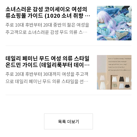
터 40대까지 66부터 110까지 사이즈 걱정없이
도 충분히 매력적인 룩을 연출할 수 있는 실용
소녀스러운 감성 코이세이오 여성의
체형을 보완하면서도 유행에 뒤쳐지지 않는 데
성과 디자인을 겸비한 다채로운 의류를 선보이
류쇼핑몰 가이드 (1020 소녀 취향 저
일리룩, 오피스룩, 이지웨어 등 다채로운 여성
격 패션 코디 제안)
는 여성의류 쇼핑몰인 나크21 특징과 함께 PC
주로 10대 후반부터 20대 중반의 젊은 여성을
의류 및 패션 상품을 제공하고 있다.안나앤플
및 모바일에서 사용하는 방법을 자세히 확인할
주고객으로 소녀스러운 감성 무드 의류 스타일
러스는 빗사이즈 여성들을 위한 온라인 패션
수 있다.키작녀부터 120사이즈까지 꾸안꾸 여
을 선보이는 여성의류쇼핑몰인 코이세이오를
플랫폼으로 널리 알려져 있을 만큼 기존 빅사
성..
살펴본다. 라틴어로 수줍음이라는 의미인 코
이즈 의류 시장의 한계를 뛰어넘어 유행을 선
이와 물결이라는 의미인 세이오를 결합한 브랜
도하는 감각적인 디자인과 편안한 착용감을 동
데일리 페미닌 무드 여성 의류 스타일
드 네임인 코이세이오를 사용해서 수줍은 소녀
시에 제공하고 있다. 다음에서 트렌디하면서
온드민 가이드 (데일리룩부터 데이트
의 모습을 연상시키고 있다.인스타그램에서
룩, 오피스룩까지)
도 체형 커버에 탁월한 디자인을 선보이는 여
주로 20대 후반부터 30대까지 여성을 주고객
다수의 팔로워를 지닌 모델이자 디렉터인 서지
성의류 쇼핑몰인 안나앤플러스 특징과 더불어
으로 데일리 페미닌 무드 의류 스타일을 선보
수 씨가 다양한 코스메틱 브랜드와 스트리트
PC와 모바일에서 사용하는 방법을 자세히 확
이는 여성의류쇼핑몰인 온드민을 살펴본다.
패션 브랜드 모델을 하면서 쌓은 감각을 토대
인할 수 있다.트렌디한..
일상생활에서 편안하면서 세련된 스타일을 추
로 직접 코이세이오라는 브랜드를 지난 2022
구하하는 여성의류 전문 쇼핑몰인 온드민은 과
년에 런칭해서 운영하고 있다. 다음에서 브랜
하지 않으면서 여성스러운 디테일과 실루엣이
드 네임에 맞춰 귀여운 디테일이 더해진 다양
돋보이는 고습스러운 페미닌 스타일로 인기가
한 패션 아이템을 제공하는 코이세이오 특징과
목록 더보기
높다.데이트룩을 비롯해서 오피스룩, 하객룩
더불어 이용하는 방법을 자세히 확인할 수 있
등 특별한 상황을 비롯해서 일상에서 편안하게
다.소녀스러운 감성 코이세이오 여성의류쇼핑