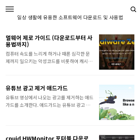
본문 바로가기
일상 생활에 유용한 소프트웨어 다운로드 및 사용법
멀웨어 제로 가이드 (다운로드부터 사
용법까지)
컴퓨터 속도를 느리게 하거나 때론 심각한 문
제까지 일으키는 악성코드를 비롯하여 캐시까
지 간편하게 정리할 수 있는 멀웨어 제로 다운
로드부터 사용법까지 멜웨어 제로 가이드를 정
리한다. 따로 설치할 필요 없이 압축 파일만 해
유튜브 광고 제거 애드가드
제해 바로 사용할 수 있는 멜웨어 제로는 누구
유튜브 영상에서 나오는 광고를 제거하는 애드
나 무료로 사용할 수 있는 프리웨어이다. 멀웨
가드를 소개한다. 애드가드는 유튜브 광고 제
어 제로 가이드 멀웨어 제로 소개 국내 개인 개
거로 유명하지만 유튜브 이외에도 PC 및 모바
발자가 무료로 제공하는 Malware Zero 멀웨
일 브라우저에서 작동하는 모든 광고를 제거하
어 제로는 설치없이 바로 사용할 수 있는 악성
는 기능을 지니고 있다. 유튜브 광고 제거 애드
코드 제거 도구로 널리 알려져 있다. 컴퓨터에
가드 애드가드 설치하기 AdGuard에서 제공
불필요한 파일들을 한 방에 일괄적으로 삭제하
cpuid HWMonitor 포터블 다운로