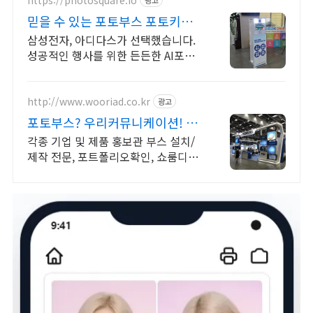
믿을 수 있는 포토부스 포토키오
스크 렌탈
삼성전자, 아디다스가 선택했습니다.
성공적인 행사를 위한 든든한 AI포토
부스 즉석 인화 4컷 포토부스 당일 세
팅 완료
http://www.wooriad.co.kr
광고
포토부스? 우리커뮤니케이션! 20
년 경력의 전시/부스전문
각종 기업 및 제품 홍보관 부스 설치/
제작 전문, 포트폴리오확인, 쇼룸디자
인